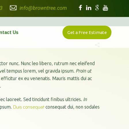
3
info@browntree.com
ntact Us
Get a Free Estimate
ctor nunc. Nunc leo libero, rutrum nec eleifend
 vel tempus lorem, vel gravida ipsum.
Proin ut
 efficitur ex eu venenatis. Mauris mattis dui ac
.
 laoreet. Sed tincidunt finibus ultricies.
In
Duis consequat
 ipsum.
consequat dui, non sodales