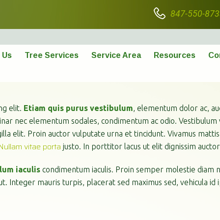
847-550-873
 Us
Tree Services
Service Area
Resources
Co
g elit.
Etiam quis purus vestibulum
, elementum dolor ac, au
ulvinar nec elementum sodales, condimentum ac odio. Vestibulum
illa elit. Proin auctor vulputate urna et tincidunt. Vivamus mattis
Nullam vitae porta
justo. In porttitor lacus ut elit dignissim auctor
lum iaculis
condimentum iaculis. Proin semper molestie diam nec
 ut. Integer mauris turpis, placerat sed maximus sed, vehicula id