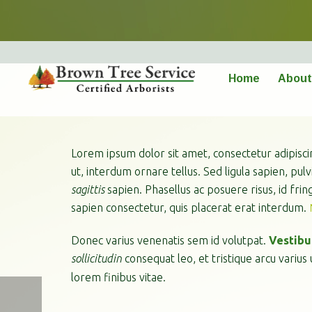
NICELY TRIMMED BUSHES
Home
About
Lorem ipsum dolor sit amet, consectetur adipiscin
ut, interdum ornare tellus. Sed ligula sapien, p
sagittis
sapien. Phasellus ac posuere risus, id fring
sapien consectetur, quis placerat erat interdum.
Donec varius venenatis sem id volutpat.
Vestibu
sollicitudin
consequat leo, et tristique arcu varius
lorem finibus vitae.