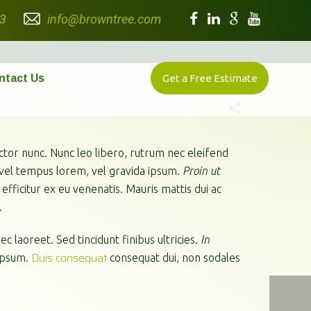
3
info@browntree.com
ntact Us
Get a Free Estimate
ctor nunc. Nunc leo libero, rutrum nec eleifend
 vel tempus lorem, vel gravida ipsum.
Proin ut
 efficitur ex eu venenatis. Mauris mattis dui ac
.
 laoreet. Sed tincidunt finibus ultricies.
In
Duis consequat
 ipsum.
consequat dui, non sodales