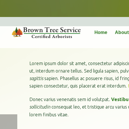
PLANTING GRASS SEED
Home
About
Lorem ipsum dolor sit amet, consectetur adipiscin
ut, interdum ornare tellus. Sed ligula sapien, p
sagittis
sapien. Phasellus ac posuere risus, id fring
sapien consectetur, quis placerat erat interdum.
Donec varius venenatis sem id volutpat.
Vestibu
sollicitudin
consequat leo, et tristique arcu varius
lorem finibus vitae.