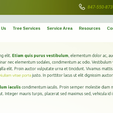
847-550-873
 Us
Tree Services
Service Area
Resources
Co
g elit.
Etiam quis purus vestibulum
, elementum dolor ac, au
ulvinar nec elementum sodales, condimentum ac odio. Vestibulum
illa elit. Proin auctor vulputate urna et tincidunt. Vivamus mattis
Nullam vitae porta
justo. In porttitor lacus ut elit dignissim auctor
lum iaculis
condimentum iaculis. Proin semper molestie diam nec
 ut. Integer mauris turpis, placerat sed maximus sed, vehicula id