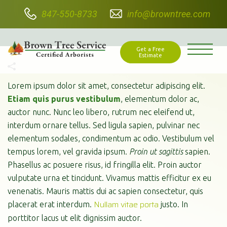
847-550-8733
info@browntree.com
WORKER TRIMMING PLANTS
Get a Free
Estimate
Lorem ipsum dolor sit amet, consectetur adipiscing elit.
Etiam quis purus vestibulum
, elementum dolor ac,
auctor nunc. Nunc leo libero, rutrum nec eleifend ut,
interdum ornare tellus. Sed ligula sapien, pulvinar nec
elementum sodales, condimentum ac odio. Vestibulum vel
tempus lorem, vel gravida ipsum.
Proin ut sagittis
sapien.
Phasellus ac posuere risus, id fringilla elit. Proin auctor
vulputate urna et tincidunt. Vivamus mattis efficitur ex eu
venenatis. Mauris mattis dui ac sapien consectetur, quis
Nullam vitae porta
placerat erat interdum.
justo. In
porttitor lacus ut elit dignissim auctor.